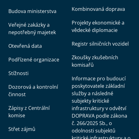
Kombinovaná doprava
Budova ministerstva
Projekty ekonomické a
Veřejné zakázky a
vědecké diplomacie
nepotřebný majetek
Registr silničních vozidel
Otevřená data
Zkoušky zkušebních
Podřízené organizace
komisařů
Stížnosti
Informace pro budoucí
poskytovatele základní
Dozorová a kontrolní
služby a následné
činnost
subjekty kritické
Zápisy z Centrální
infrastruktury v odvětví
komise
DOPRAVA podle zákona
č. 266/2025 Sb., o
Střet zájmů
odolnosti subjektů
kritické infrastruktury a o