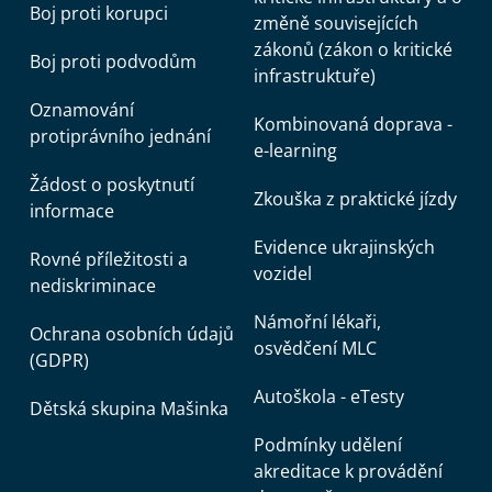
Boj proti korupci
změně souvisejících
zákonů (zákon o kritické
Boj proti podvodům
infrastruktuře)
Oznamování
Kombinovaná doprava -
protiprávního jednání
e-learning
Žádost o poskytnutí
Zkouška z praktické jízdy
informace
Evidence ukrajinských
Rovné příležitosti a
vozidel
nediskriminace
Námořní lékaři,
Ochrana osobních údajů
osvědčení MLC
(GDPR)
Autoškola - eTesty
Dětská skupina Mašinka
Podmínky udělení
akreditace k provádění