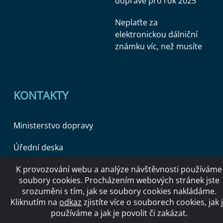
dopravě pro rok 2025
Neplaťte za
elektronickou dálniční
známku víc, než musíte
KONTAKTY
Ministerstvo dopravy
Úřední deska
K provozování webu a analýze návštěvnosti používáme
soubory cookies. Procházením webových stránek jste
Copyright © 2026 Ministerstvo dopravy ČR
srozuměni s tím, jak se soubory cookies nakládáme.
Kliknutím na
odkaz
zjistíte více o souborech cookies, jak 
používáme a jak je povolit či zakázat.
O přístupnosti