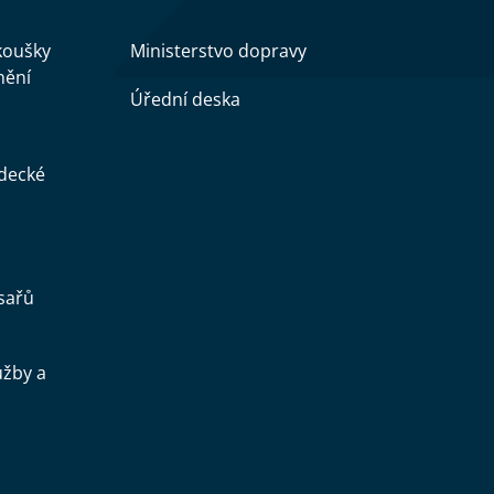
zkoušky
Ministerstvo dopravy
nění
Úřední deska
ědecké
sařů
užby a
.