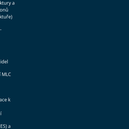
uktury a
konů
ktuře)
-
idel
í MLC
ace k
í
ES) a