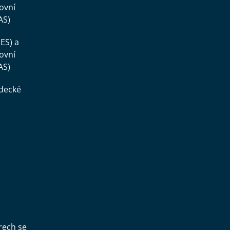
ovní
AS)
ES) a
ovní
AS)
ědecké
,
rech se