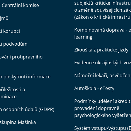
subjektů kritické infrastr
z Centrální komise
o změně souvisejících zá
(zákon o kritické infrastru
ájmů
Kombinovaná doprava - e
ti korupci
learning
oti podvodům
Zkouška z praktické jízdy
vání protiprávního
Evidence ukrajinských voz
Námořní lékaři, osvědčen
o poskytnutí informace
Autoškola - eTesty
íležitosti a
iminace
Podmínky udělení akredit
provádění dopravně
a osobních údajů (GDPR)
psychologického vyšetřen
skupina Mašinka
Systém vstupu/výstupu (E