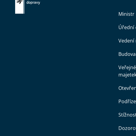
Ministr
Úřední
Vedení 
Budova 
Veřejné
majete
Otevře
Podříze
Stížnost
Dozorov