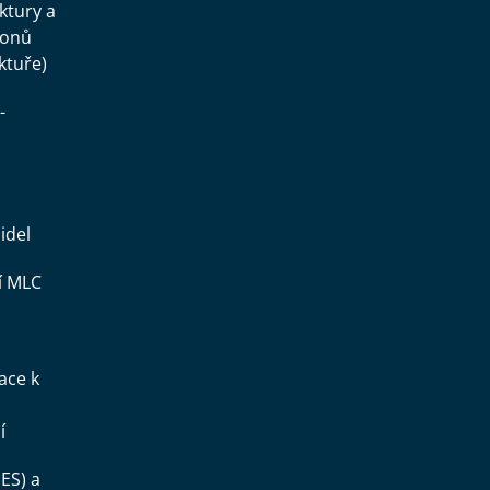
uktury a
konů
ktuře)
-
idel
í MLC
ace k
í
ES) a