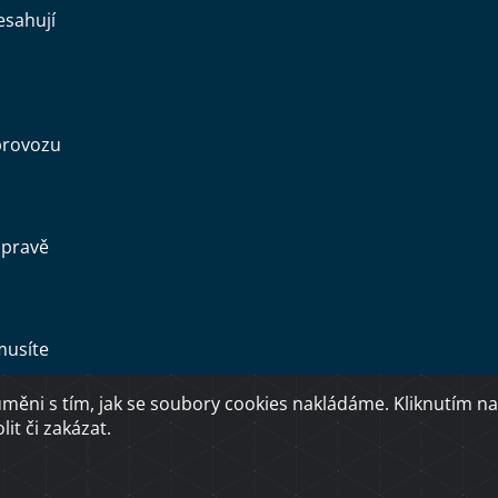
esahují
provozu
opravě
musíte
ěni s tím, jak se soubory cookies nakládáme. Kliknutím na
Copyright © 2026 Ministerstvo dopravy ČR
it či zakázat.
O přístupnosti