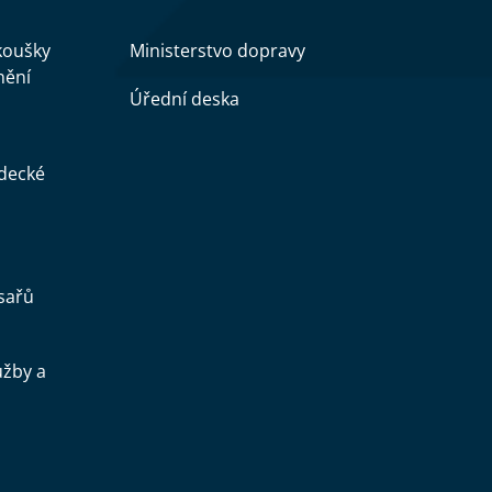
zkoušky
Ministerstvo dopravy
nění
Úřední deska
ědecké
sařů
užby a
.