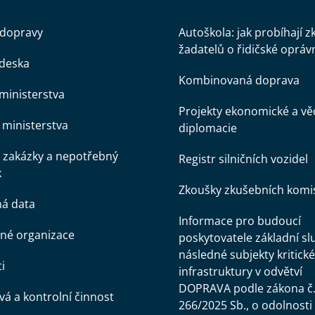
 dopravy
Autoškola: jak probíhají 
žadatelů o řidičské opráv
 deska
Kombinovaná doprava
ministerstva
Projekty ekonomické a v
ministerstva
diplomacie
 zakázky a nepotřebný
Registr silničních vozidel
k
Zkoušky zkušebních komi
ná data
Informace pro budoucí
né organizace
poskytovatele základní sl
následné subjekty kritické
i
infrastruktury v odvětví
DOPRAVA podle zákona č
á a kontrolní činnost
266/2025 Sb., o odolnosti