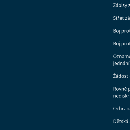
Zápisy 
Střet z
Boj pro
Boj pr
Oznamo
jednání
Žádost 
Rovné př
nediskr
Ochran
Dětská 