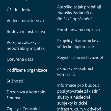
Autoškola: jak probíhají
Úřední deska
zkoušky žadatelů o
řidičské oprávnění
Vedení ministerstva
Kombinovaná doprava
Budova ministerstva
Projekty ekonomické a
Veřejné zakázky a
vědecké diplomacie
nepotřebný majetek
Registr silničních vozidel
Otevřená data
Zkoušky zkušebních
Podřízené organizace
komisařů
Stížnosti
Informace pro budoucí
poskytovatele základní
Dozorová a kontrolní
služby a následné
činnost
subjekty kritické
Zápisy z Centrální
infrastruktury v odvětví