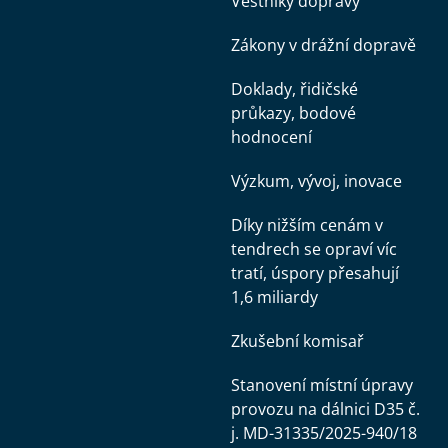
Věstníky dopravy
Zákony v drážní dopravě
Doklady, řidičské
průkazy, bodové
hodnocení
Výzkum, vývoj, inovace
Díky nižším cenám v
tendrech se opraví víc
tratí, úspory přesahují
1,6 miliardy
Zkušební komisař
Stanovení místní úpravy
provozu na dálnici D35 č.
j. MD-31335/2025-940/18