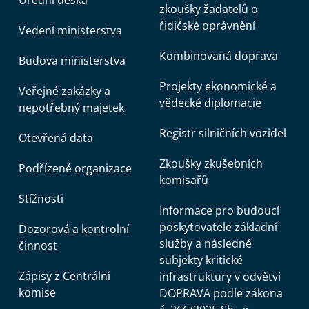
Úřední deska
zkoušky žadatelů o
řidičské oprávnění
Vedení ministerstva
Kombinovaná doprava
Budova ministerstva
Projekty ekonomické a
Veřejné zakázky a
vědecké diplomacie
nepotřebný majetek
Registr silničních vozidel
Otevřená data
Zkoušky zkušebních
Podřízené organizace
komisařů
Stížnosti
Informace pro budoucí
poskytovatele základní
Dozorová a kontrolní
služby a následné
činnost
subjekty kritické
Zápisy z Centrální
infrastruktury v odvětví
komise
DOPRAVA podle zákona