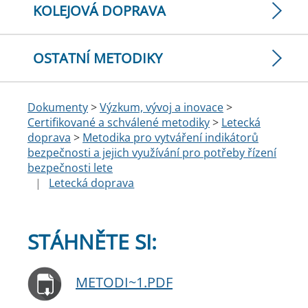
KOLEJOVÁ DOPRAVA
OSTATNÍ METODIKY
Dokumenty
>
Výzkum, vývoj a inovace
>
Certifikované a schválené metodiky
>
Letecká
doprava
>
Metodika pro vytváření indikátorů
bezpečnosti a jejich využívání pro potřeby řízení
bezpečnosti lete
|
Letecká doprava
STÁHNĚTE SI:
METODI~1.PDF