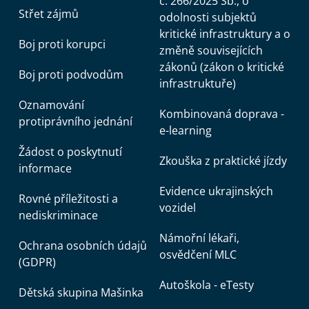
č. 266/2025 Sb., o
Střet zájmů
odolnosti subjektů
kritické infrastruktury a o
Boj proti korupci
změně souvisejících
zákonů (zákon o kritické
Boj proti podvodům
infrastruktuře)
Oznamování
Kombinovaná doprava -
protiprávního jednání
e-learning
Žádost o poskytnutí
Zkouška z praktické jízdy
informace
Evidence ukrajinských
Rovné příležitosti a
vozidel
nediskriminace
Námořní lékaři,
Ochrana osobních údajů
osvědčení MLC
(GDPR)
Autoškola - eTesty
Dětská skupina Mašinka