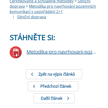
Certifikované a schválené metodiky
>
Silniční
doprava
>
Metodika pro navrhování pozemních
komunikací v uspořádání 2+1
|
Silniční doprava
STÁHNĚTE SI:
Metodika-pro-navrhovani-pozemnich-komunikaci-v-usporadani-2-1.pdf
Zpět na výpis článků
Předchozí článek
Další článek