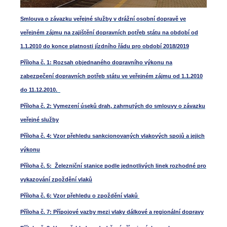
Smlouva o závazku veřejné služby v drážní osobní dopravě ve
veřejném zájmu na zajištění dopravních potřeb státu na období od
1.1.2010 do konce platnosti jízdního řádu pro období 2018/2019
Příloha č. 1: Rozsah objednaného dopravního výkonu na
zabezpečení dopravních potřeb státu ve veřejném zájmu od 1.1.2010
do 11.12.2010.
Příloha č. 2: Vymezení úseků drah, zahrnutých do smlouvy o závazku
veřejné služby
Příloha č. 4: Vzor přehledu sankcionovaných vlakových spojů a jejich
výkonu
Příloha č. 5: Železniční stanice podle jednotlivých linek rozhodné pro
vykazování zpoždění vlaků
Příloha č. 6: Vzor přehledu o zpoždění vlaků
Příloha č. 7: Přípojové vazby mezi vlaky dálkové a regionální dopravy