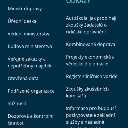
ODKAZY
Ministr dopravy
Autoškola: jak probíhají
Úřední deska
zkoušky žadatelů o
řidičské oprávnění
Vedení ministerstva
Kombinovaná doprava
Budova ministerstva
Projekty ekonomické a
Veřejné zakázky a
vědecké diplomacie
nepotřebný majetek
Registr silničních vozidel
Otevřená data
Zkoušky zkušebních
Podřízené organizace
komisařů
Stížnosti
Informace pro budoucí
poskytovatele základní
Dozorová a kontrolní
služby a následné
činnost