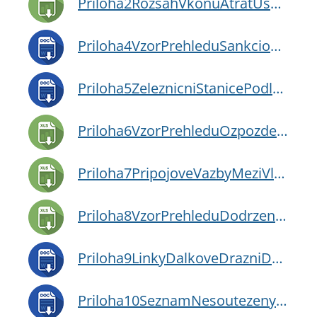
Priloha2RozsahVkonuAtratUseky2010.xls
Priloha4VzorPrehleduSankcionovanychVlakovychSpojuAjejichVykonu.doc
Priloha5ZeleznicniStanicePodleJednotlivychLinekRozhodneProVykazovaniZpozdeniVlaku.doc
Priloha6VzorPrehleduOzpozdeniVlakuJednotlivychVlaku.xls
Priloha7PripojoveVazbyMeziVlakyDalkoveAregionalniDopravy.xls
Priloha8VzorPrehleduDodrzeniPripVazeb.xls
Priloha9LinkyDalkoveDrazniDopravy.doc
Priloha10SeznamNesoutezenychLinek.doc