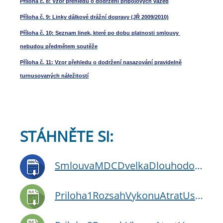
Příloha č. 8: Vzor přehledu o dodržení přípojových vazeb
Příloha č. 9: Linky dálkové drážní dopravy (JŘ 2009/2010)
Příloha č. 10: Seznam linek, které po dobu platnosti smlouvy
nebudou předmětem soutěže
Příloha č. 11: Vzor přehledu o dodržení nasazování pravidelně
turnusovaných náležitostí
STÁHNĚTE SI:
SmlouvaMDCDvelkaDlouhodoba.doc
Priloha1RozsahVykonuAtratUseky2010.xls