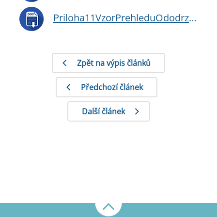
Priloha11VzorPrehleduOdodrzeniNasazovaniPravidelneTurnusovanychNalezitosti.doc
Zpět na výpis článků
Předchozí článek
Další článek
Nahoru