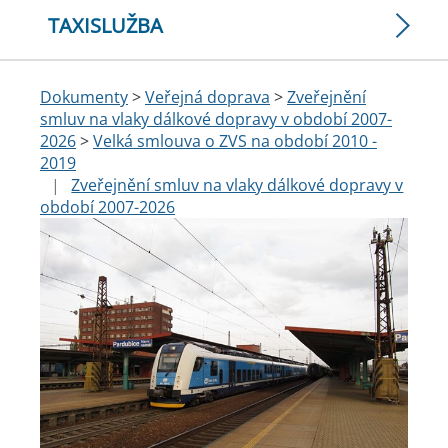
TAXISLUŽBA
Dokumenty
>
Veřejná doprava
>
Zveřejnění
smluv na vlaky dálkové dopravy v období 2007-
2026
>
Velká smlouva o ZVS na období 2010 -
2019
|
Zveřejnění smluv na vlaky dálkové dopravy v
období 2007-2026