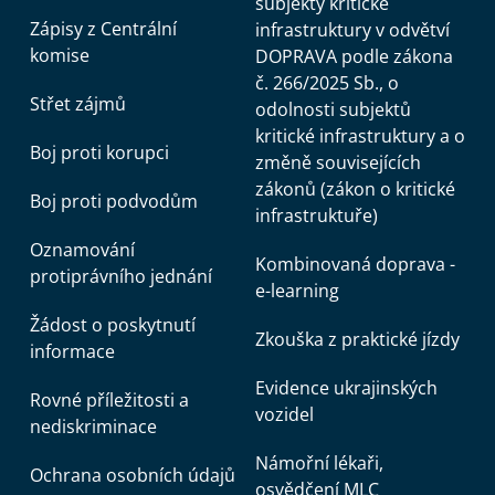
subjekty kritické
Zápisy z Centrální
infrastruktury v odvětví
komise
DOPRAVA podle zákona
č. 266/2025 Sb., o
Střet zájmů
odolnosti subjektů
kritické infrastruktury a o
Boj proti korupci
změně souvisejících
zákonů (zákon o kritické
Boj proti podvodům
infrastruktuře)
Oznamování
Kombinovaná doprava -
protiprávního jednání
e-learning
Žádost o poskytnutí
Zkouška z praktické jízdy
informace
Evidence ukrajinských
Rovné příležitosti a
vozidel
nediskriminace
Námořní lékaři,
Ochrana osobních údajů
osvědčení MLC