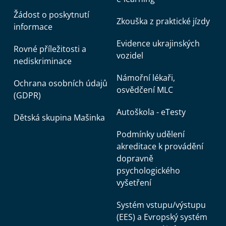
Žádost o poskytnutí
Zkouška z praktické jízdy
informace
Evidence ukrajinských
Rovné příležitosti a
vozidel
nediskriminace
Námořní lékaři,
Ochrana osobních údajů
osvědčení MLC
(GDPR)
Autoškola - eTesty
Dětská skupina Mašinka
Podmínky udělení
akreditace k provádění
dopravně
psychologického
vyšetření
Systém vstupu/výstupu
(EES) a Evropský systém