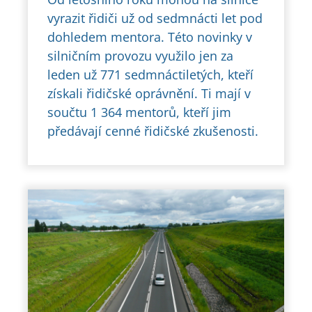
vyrazit řidiči už od sedmnácti let pod
dohledem mentora. Této novinky v
silničním provozu využilo jen za
leden už 771 sedmnáctiletých, kteří
získali řidičské oprávnění. Ti mají v
součtu 1 364 mentorů, kteří jim
předávají cenné řidičské zkušenosti.