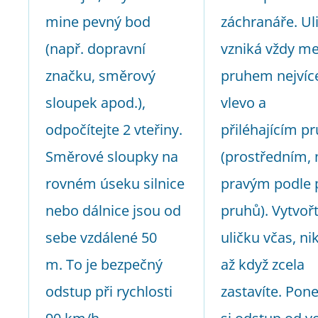
mine pevný bod
záchranáře. Ul
(např. dopravní
vzniká vždy me
značku, směrový
pruhem nejvíc
sloupek apod.),
vlevo a
odpočítejte 2 vteřiny.
přiléhajícím 
Směrové sloupky na
(prostředním,
rovném úseku silnice
pravým podle 
nebo dálnice jsou od
pruhů). Vytvoř
sebe vzdálené 50
uličku včas, nik
m. To je bezpečný
až když zcela
odstup při rychlosti
zastavíte. Pon