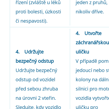
řízení (zvláště u léků
jeden z pruhů,
proti bolesti, úzkosti
nikoliv dříve.
či nespavosti).
4. Utvořte
záchranářskou
4. Udržujte
uličku
bezpečný odstup
V případě pom
Udržujte bezpečný
jedoucí nebo st
odstup od vozidel
kolony na dálni
před sebou zhruba
silnici pro mo
na úrovni 2 vteřin.
vozidla vytvořt
Sledujte, kdy vozidlo
uličku pro