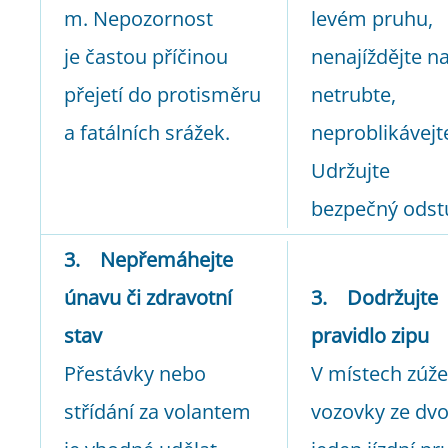
m. Nepozornost
levém pruhu,
je častou příčinou
nenajíždějte na
přejetí do protisměru
netrubte,
a fatálních srážek.
neproblikávejt
Udržujte
bezpečný odst
3. Nepřemáhejte
únavu či zdravotní
3. Dodržujte
stav
pravidlo zipu
Přestávky nebo
V místech zúže
střídání za volantem
vozovky ze dv