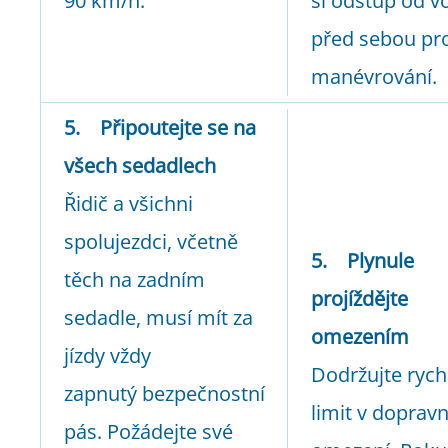
90 km/h.
si odstup od v
před sebou pr
manévrování.
5. Připoutejte se na
všech sedadlech
Řidič a všichni
spolujezdci, včetně
5. Plynule
těch na zadním
projíždějte
sedadle, musí mít za
omezením
jízdy vždy
Dodržujte rych
zapnutý bezpečnostní
limit v doprav
pás. Požádejte své