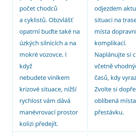
počet chodců
odjezdem aktu
a cyklistů. Obzvlášť
situaci na tras
opatrní buďte také na
místa dopravn
úzkých silnicích a na
komplikací.
mokré vozovce. I
Naplánujte si 
když
včetně vhodný
nebudete viníkem
časů, kdy vyraz
krizové situace, nižší
Zvolte si dopř
rychlost vám dává
oblíbená místa
manévrovací prostor
přestávku.
kolizi předejít.