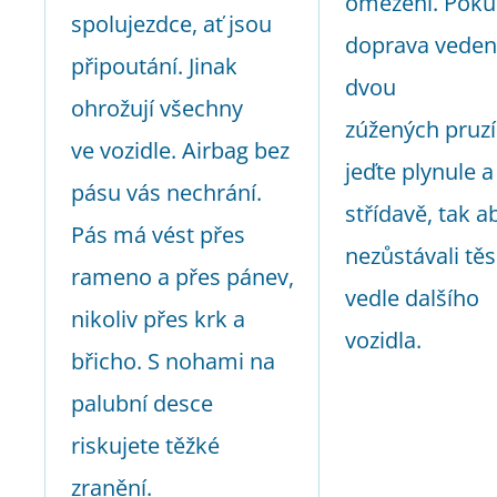
omezení. Poku
spolujezdce, ať jsou
doprava veden
připoutání. Jinak
dvou
ohrožují všechny
zúžených pruzí
ve vozidle. Airbag bez
jeďte plynule a
pásu vás nechrání.
střídavě, tak a
Pás má vést přes
nezůstávali tě
rameno a přes pánev,
vedle dalšího
nikoliv přes krk a
vozidla.
břicho. S nohami na
palubní desce
riskujete těžké
zranění.