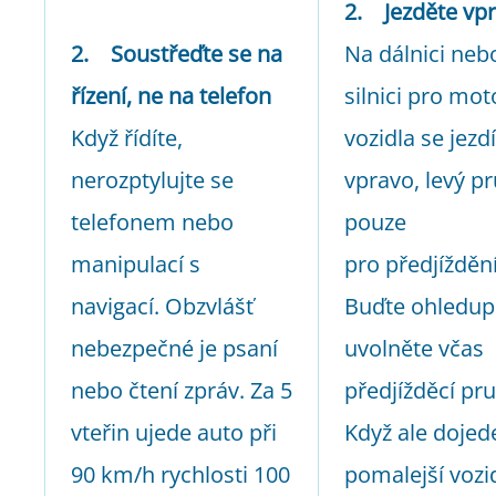
2. Jezděte vp
2. Soustřeďte se na
Na dálnici neb
řízení, ne na telefon
silnici pro mo
Když řídíte,
vozidla se jezdí
nerozptylujte se
vpravo, levý pr
telefonem nebo
pouze
manipulací s
pro předjíždění
navigací. Obzvlášť
Buďte ohledupl
nebezpečné je psaní
uvolněte včas
nebo čtení zpráv. Za 5
předjížděcí pru
vteřin ujede auto při
Když ale dojed
90 km/h rychlosti 100
pomalejší vozi