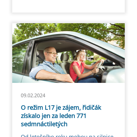
09.02.2024
O režim L17 je zájem, řidičák
získalo jen za leden 771
sedmnáctiletých
Od letošního roku mohou na silnice