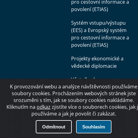
pro cestovní informace a
povolení (ETIAS)
Systém vstupu/výstupu
(EES) a Evropský systém
pro cestovní informace a
povolení (ETIAS)
Projekty ekonomické a
vědecké diplomacie
Věstníky dopravy
K provozování webu a analýze návštěvnosti používáme
Zákony v drážní dopravě
soubory cookies. Procházením webových stránek jste
srozuměni s tím, jak se soubory cookies nakládáme.
Doklady, řidičské
Kliknutím na
odkaz
zjistíte více o souborech cookies, jak 
používáme a jak je povolit či zakázat.
průkazy, bodové
hodnocení
Odmítnout
Souhlasím
Výzkum, vývoj, inovace