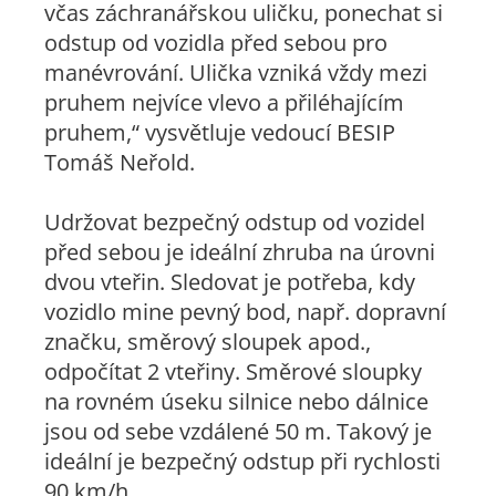
včas záchranářskou uličku, ponechat si
odstup od vozidla před sebou pro
manévrování. Ulička vzniká vždy mezi
pruhem nejvíce vlevo a přiléhajícím
pruhem,“
vysvětluje vedoucí BESIP
Tomáš Neřold.
Udržovat bezpečný odstup od vozidel
před sebou je ideální zhruba na úrovni
dvou vteřin. Sledovat je potřeba, kdy
vozidlo mine pevný bod, např. dopravní
značku, směrový sloupek apod.,
odpočítat 2 vteřiny. Směrové sloupky
na rovném úseku silnice nebo dálnice
jsou od sebe vzdálené 50 m. Takový je
ideální je bezpečný odstup při rychlosti
90 km/h.