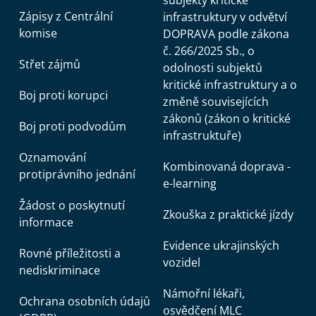
subjekty kritické
Zápisy z Centrální
infrastruktury v odvětví
komise
DOPRAVA podle zákona
č. 266/2025 Sb., o
Střet zájmů
odolnosti subjektů
kritické infrastruktury a o
Boj proti korupci
změně souvisejících
zákonů (zákon o kritické
Boj proti podvodům
infrastruktuře)
Oznamování
Kombinovaná doprava -
protiprávního jednání
e-learning
Žádost o poskytnutí
Zkouška z praktické jízdy
informace
Evidence ukrajinských
Rovné příležitosti a
vozidel
nediskriminace
Námořní lékaři,
Ochrana osobních údajů
osvědčení MLC