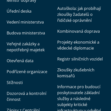
Ministr dopravy
Autoškola: jak probíhají
Úřední deska
zkoušky žadatelů o
řidičské oprávnění
Vedení ministerstva
Kombinovaná doprava
Budova ministerstva
Projekty ekonomické a
Veřejné zakázky a
vědecké diplomacie
nepotřebný majetek
Registr silničních vozidel
Otevřená data
Zkoušky zkušebních
Podřízené organizace
komisařů
Stížnosti
Informace pro budoucí
poskytovatele základní
Dozorová a kontrolní
služby a následné
činnost
subjekty kritické
Zápisy z Centrální
infrastruktury v odvětví