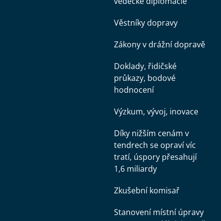
vědecké diplomacie
Věstníky dopravy
Zákony v drážní dopravě
Doklady, řidičské
průkazy, bodové
hodnocení
Výzkum, vývoj, inovace
Díky nižším cenám v
tendrech se opraví víc
tratí, úspory přesahují
1,6 miliardy
Zkušební komisař
Stanovení místní úpravy