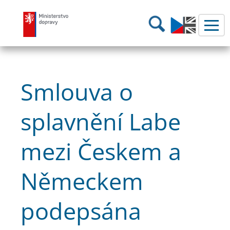
Ministerstvo dopravy
Hledání
Smlouva o
splavnění Labe
mezi Českem a
Německem
podepsána