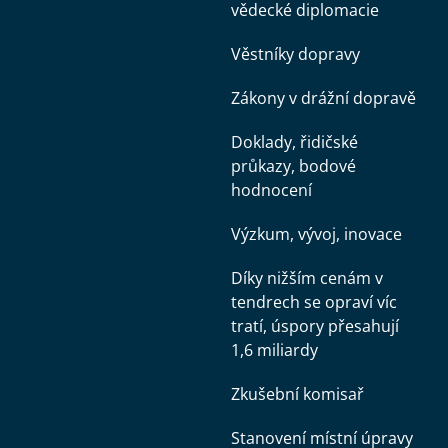
vědecké diplomacie
Věstníky dopravy
Zákony v drážní dopravě
Doklady, řidičské
průkazy, bodové
hodnocení
Výzkum, vývoj, inovace
Díky nižším cenám v
tendrech se opraví víc
tratí, úspory přesahují
1,6 miliardy
Zkušební komisař
Stanovení místní úpravy