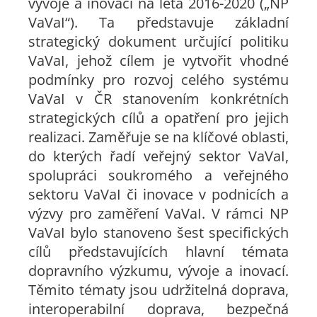
vývoje a inovací na léta 2016-2020 („NP
VaVaI“). Ta představuje základní
strategický dokument určující politiku
VaVaI, jehož cílem je vytvořit vhodné
podmínky pro rozvoj celého systému
VaVaI v ČR stanovením konkrétních
strategických cílů a opatření pro jejich
realizaci. Zaměřuje se na klíčové oblasti,
do kterých řadí veřejný sektor VaVaI,
spolupráci soukromého a veřejného
sektoru VaVaI či inovace v podnicích a
výzvy pro zaměření VaVaI. V rámci NP
VaVaI bylo stanoveno šest specifických
cílů představujících hlavní témata
dopravního výzkumu, vývoje a inovací.
Těmito tématy jsou udržitelná doprava,
interoperabilní doprava, bezpečná