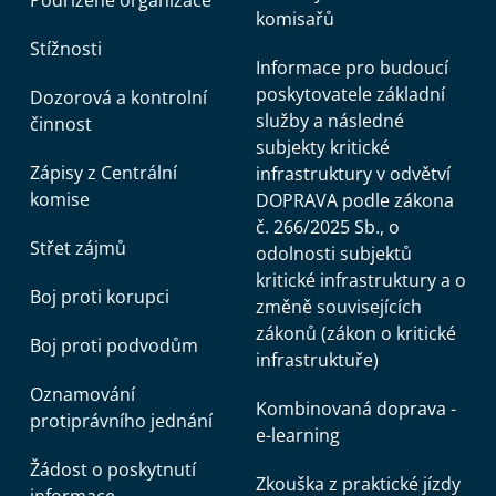
Podřízené organizace
komisařů
Stížnosti
Informace pro budoucí
poskytovatele základní
Dozorová a kontrolní
služby a následné
činnost
subjekty kritické
Zápisy z Centrální
infrastruktury v odvětví
komise
DOPRAVA podle zákona
č. 266/2025 Sb., o
Střet zájmů
odolnosti subjektů
kritické infrastruktury a o
Boj proti korupci
změně souvisejících
zákonů (zákon o kritické
Boj proti podvodům
infrastruktuře)
Oznamování
Kombinovaná doprava -
protiprávního jednání
e-learning
Žádost o poskytnutí
Zkouška z praktické jízdy