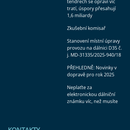
tendrech se opraví víc
tratí, úspory přesahují
1,6 miliardy
Zkušební komisař
Stanovení místní úpravy
provozu na dálnici D35 č.
j. MD-31335/2025-940/18
PŘEHLEDNĚ: Novinky v
dopravě pro rok 2025
Neplaťte za
elektronickou dálniční
známku víc, než musíte
KONTAKTY