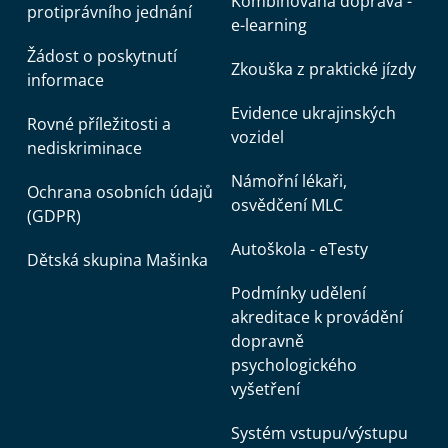
Kombinovaná doprava -
protiprávního jednání
e-learning
Žádost o poskytnutí
Zkouška z praktické jízdy
informace
Evidence ukrajinských
Rovné příležitosti a
vozidel
nediskriminace
Námořní lékaři,
Ochrana osobních údajů
osvědčení MLC
(GDPR)
Autoškola - eTesty
Dětská skupina Mašinka
Podmínky udělení
akreditace k provádění
dopravně
psychologického
vyšetření
Systém vstupu/výstupu