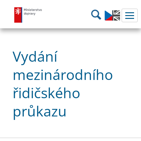
Ministerstvo dopravy
Hledání
Vydání
mezinárodního
řidičského
průkazu