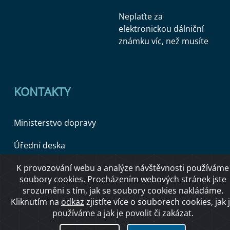
Neplaťte za
elektronickou dálniční
známku víc, než musíte
KONTAKTY
Ministerstvo dopravy
Úřední deska
K provozování webu a analýze návštěvnosti používáme
soubory cookies. Procházením webových stránek jste
Copyright © 2026 Ministerstvo dopravy ČR
srozuměni s tím, jak se soubory cookies nakládáme.
Kliknutím na
odkaz
zjistíte více o souborech cookies, jak 
používáme a jak je povolit či zakázat.
O přístupnosti