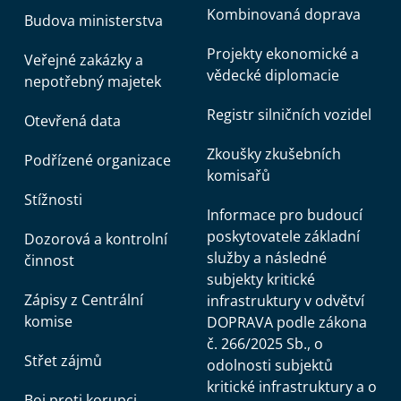
Kombinovaná doprava
Budova ministerstva
Projekty ekonomické a
Veřejné zakázky a
vědecké diplomacie
nepotřebný majetek
Registr silničních vozidel
Otevřená data
Zkoušky zkušebních
Podřízené organizace
komisařů
Stížnosti
Informace pro budoucí
poskytovatele základní
Dozorová a kontrolní
služby a následné
činnost
subjekty kritické
Zápisy z Centrální
infrastruktury v odvětví
komise
DOPRAVA podle zákona
č. 266/2025 Sb., o
Střet zájmů
odolnosti subjektů
kritické infrastruktury a o
Boj proti korupci