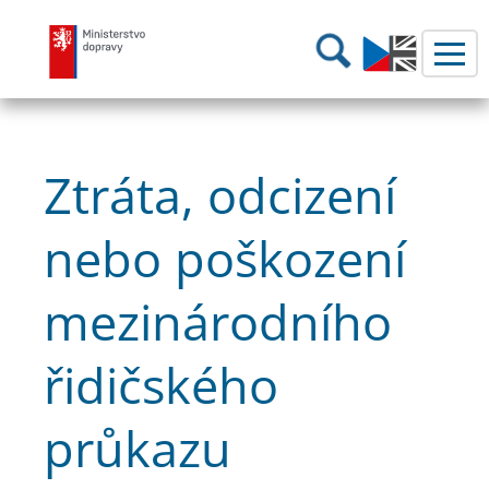
Ministerstvo dopravy
Hledání
Ztráta, odcizení
nebo poškození
mezinárodního
řidičského
průkazu