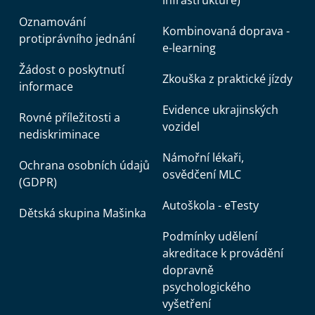
infrastruktuře)
Oznamování
Kombinovaná doprava -
protiprávního jednání
e-learning
Žádost o poskytnutí
Zkouška z praktické jízdy
informace
Evidence ukrajinských
Rovné příležitosti a
vozidel
nediskriminace
Námořní lékaři,
Ochrana osobních údajů
osvědčení MLC
(GDPR)
Autoškola - eTesty
Dětská skupina Mašinka
Podmínky udělení
akreditace k provádění
dopravně
psychologického
vyšetření