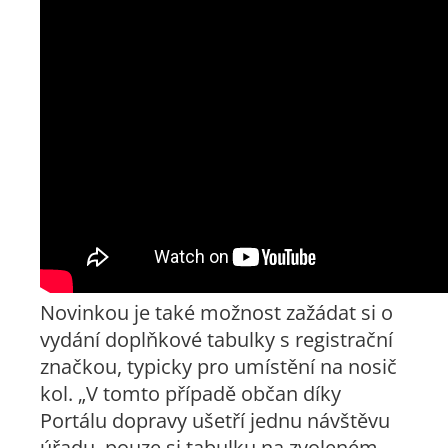
Novinkou je také možnost zažádat si o
vydání doplňkové tabulky s registrační
značkou, typicky pro umístění na nosič
kol. „V tomto případě občan díky
Portálu dopravy ušetří jednu návštěvu
úřadu, pouze si tabulku na zvoleném