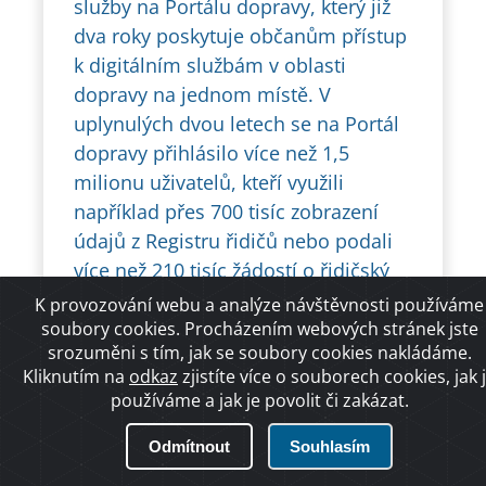
služby na Portálu dopravy, který již
dva roky poskytuje občanům přístup
k digitálním službám v oblasti
dopravy na jednom místě. V
uplynulých dvou letech se na Portál
dopravy přihlásilo více než 1,5
milionu uživatelů, kteří využili
například přes 700 tisíc zobrazení
údajů z Registru řidičů nebo podali
více než 210 tisíc žádostí o řidičský
průkaz.
K provozování webu a analýze návštěvnosti používáme
soubory cookies. Procházením webových stránek jste
srozuměni s tím, jak se soubory cookies nakládáme.
Kliknutím na
odkaz
zjistíte více o souborech cookies, jak 
používáme a jak je povolit či zakázat.
Odmítnout
Souhlasím